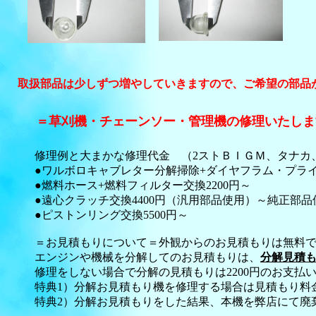
取扱部品は少しずつ増やしていきますので、ご希望の部品
＝草刈機・チェーンソー・管理機の修理いたしま
修理例と大まかな修理代金 （2ストＢＩＧＭ、タナカ、
●ワルボロキャブレター分解掃除+ダイヤフラム・プライ
●燃料ホース+燃料フィルター交換2200円～
●遠心クラッチ交換4400円（汎用部品使用）～純正部
●ピストンリング交換5500円～
＝お見積もりについて＝外観からのお見積もりは無料
エンジンや機械を分解してのお見積もりは、
分解見積も
修理をしない場合で分解の見積もりは2200円のお支払
特典1）分解お見積もり機を修理する場合は見積もり料金
特典2）分解お見積もりをした結果、本機を弊店にて廃棄