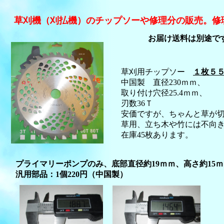
草刈機（刈払機）のチップソーや修理分の販売。修
お届け送料は別途で
草刈用チップソー
１枚５
中国製 直径230ｍｍ、
取り付け穴径25.4ｍｍ、
刃数36Ｔ
安価ですが、ちゃんと草が
草用、立ち木や竹には不向
在庫45枚あります。
プライマリーポンプのみ、底部直径約19ｍｍ、高さ約15
汎用部品：1個220円（中国製）